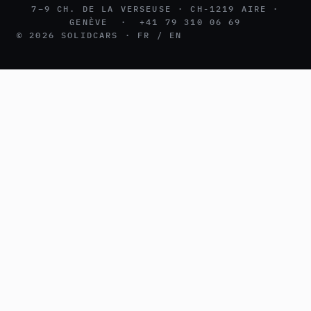
7–9 CH. DE LA VERSEUSE · CH-1219 AIRE ·
GENÈVE · +41 79 310 06 69
© 2026 SOLIDCARS · FR / EN